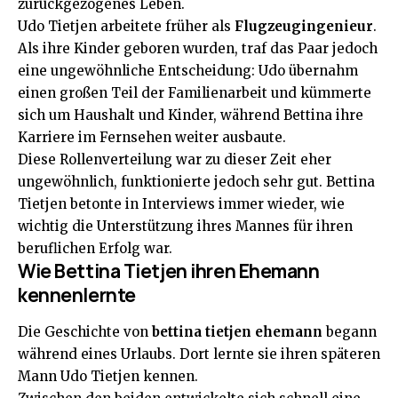
zurückgezogenes Leben.
Udo Tietjen arbeitete früher als
Flugzeugingenieur
.
Als ihre Kinder geboren wurden, traf das Paar jedoch
eine ungewöhnliche Entscheidung: Udo übernahm
einen großen Teil der Familienarbeit und kümmerte
sich um Haushalt und Kinder, während Bettina ihre
Karriere im Fernsehen weiter ausbaute.
Diese Rollenverteilung war zu dieser Zeit eher
ungewöhnlich, funktionierte jedoch sehr gut. Bettina
Tietjen betonte in Interviews immer wieder, wie
wichtig die Unterstützung ihres Mannes für ihren
beruflichen Erfolg war.
Wie Bettina Tietjen ihren Ehemann
kennenlernte
Die Geschichte von
bettina tietjen ehemann
begann
während eines Urlaubs. Dort lernte sie ihren späteren
Mann Udo Tietjen kennen.