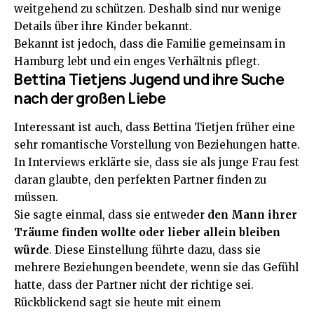
weitgehend zu schützen. Deshalb sind nur wenige
Details über ihre Kinder bekannt.
Bekannt ist jedoch, dass die Familie gemeinsam in
Hamburg lebt und ein enges Verhältnis pflegt.
Bettina Tietjens Jugend und ihre Suche
nach der großen Liebe
Interessant ist auch, dass Bettina Tietjen früher eine
sehr romantische Vorstellung von Beziehungen hatte.
In Interviews erklärte sie, dass sie als junge Frau fest
daran glaubte, den perfekten Partner finden zu
müssen.
Sie sagte einmal, dass sie entweder
den Mann ihrer
Träume finden wollte oder lieber allein bleiben
würde
. Diese Einstellung führte dazu, dass sie
mehrere Beziehungen beendete, wenn sie das Gefühl
hatte, dass der Partner nicht der richtige sei.
Rückblickend sagt sie heute mit einem