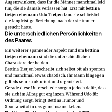
Augenzwinkern, dass ihr die Männer manchmal leid
tun, die sie damals verlassen hat. Erst mit
bettina
tietjen ehemann Udo Tietjen
fand sie schließlich
die langfristige Beziehung, nach der sie immer
gesucht hatte.
Die unterschiedlichen Persönlichkeiten
des Paares
Ein weiterer spannender Aspekt rund um
bettina
tietjen ehemann
sind die unterschiedlichen
Charaktere der beiden.
Bettina Tietjen beschreibt sich selbst oft als spontan
und manchmal etwas chaotisch. Ihr Mann hingegen
gilt als sehr strukturiert und organisiert.
Gerade diese Unterschiede sorgen jedoch dafür, dass
sie sich im Alltag gut ergänzen. Während Udo für
Ordnung sorgt, bringt Bettina Humor und
Spontaneität in das gemeinsame Leben.