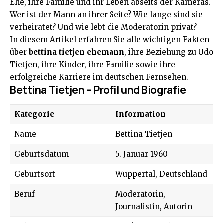
Ehe, ihre Familie und ihr Leben abseits der Kameras.
Wer ist der Mann an ihrer Seite? Wie lange sind sie
verheiratet? Und wie lebt die Moderatorin privat?
In diesem Artikel erfahren Sie alle wichtigen Fakten
über
bettina tietjen ehemann
, ihre Beziehung zu Udo
Tietjen, ihre Kinder, ihre Familie sowie ihre
erfolgreiche Karriere im deutschen Fernsehen.
Bettina Tietjen – Profil und Biografie
Kategorie
Information
Name
Bettina Tietjen
Geburtsdatum
5. Januar 1960
Geburtsort
Wuppertal, Deutschland
Beruf
Moderatorin,
Journalistin, Autorin