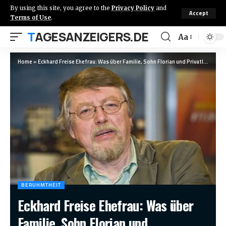
By using this site, you agree to the
Privacy Policy
and
Accept
Terms of Use
.
TAGESANZEIGERS.DE
Aa
Home
»
Eckhard Freise Ehefrau: Was über Familie, Sohn Florian und Privatleben bekannt ist
BERUHMTHEIT
Eckhard Freise Ehefrau: Was über
Familie, Sohn Florian und