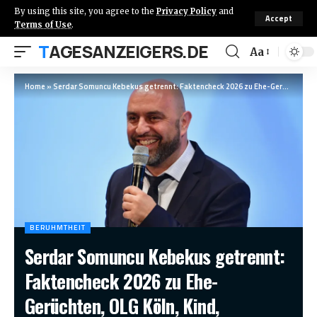
By using this site, you agree to the
Privacy Policy
and
Accept
Terms of Use
.
TAGESANZEIGERS.DE
Aa
Home
»
Serdar Somuncu Kebekus getrennt: Faktencheck 2026 zu Ehe-Gerüchten, OLG Köln, Kind, Privatleben und Wahrheit
BERUHMTHEIT
Serdar Somuncu Kebekus getrennt:
Faktencheck 2026 zu Ehe-
Gerüchten, OLG Köln, Kind,